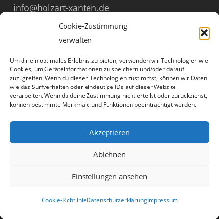
info@holzart-xanten.de
Inhaber: André Rennings, Tischlermeister
Cookie-Zustimmung
Einzelunternehmen
verwalten
Umsatzsteuer-Identifikationsnr: DE 239374611
Um dir ein optimales Erlebnis zu bieten, verwenden wir Technologien wie
Cookies, um Geräteinformationen zu speichern und/oder darauf
zuzugreifen. Wenn du diesen Technologien zustimmst, können wir Daten
Handwerkskammer Düsseldorf
wie das Surfverhalten oder eindeutige IDs auf dieser Website
Handwerksordnung BGB Blatt 1, Seite 3074
verarbeiten. Wenn du deine Zustimmung nicht erteilst oder zurückziehst,
können bestimmte Merkmale und Funktionen beeinträchtigt werden.
(vom 24.09.1998)
Akzeptieren
Impressum
Ι
Datenschutzerklärung
Ι
Cookie-
Ablehnen
Richtlinie (EU)
Um unsere Webseite für Sie optimal zu gestalten und
fortlaufend verbessern zu können, verwenden wir Cookies.
Einstellungen ansehen
Durch die weitere Nutzung der Webseite stimmen Sie der
OK
© 2025 HOLZART – Tischlerei Xanten
Verwendung von Cookies zu. Weitere Informationen zu
Cookies erhalten Sie in unserer Datenschutzerklärung.
Cookie-Richtlinie
Datenschutzerklärung
Impressum
Datenschutzerklärung